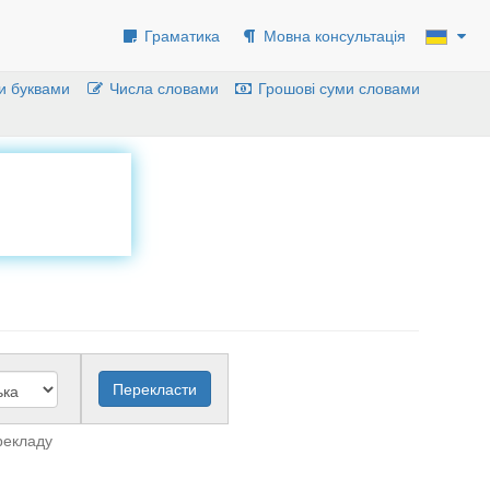
Граматика
Мовна консультація
и буквами
Числа словами
Грошові суми словами
рекладу