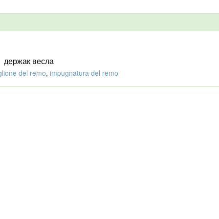
держак весла
glione del remo
,
impugnatura del remo