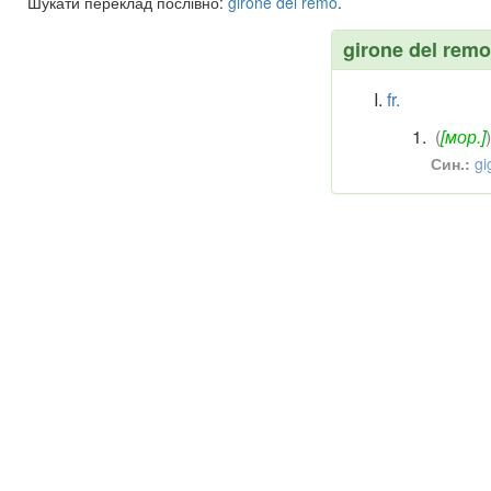
Шукати переклад послівно:
girone
del
remo
.
girone del remo
fr.
(
[мор.]
)
Син.:
gi