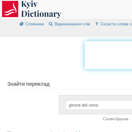
Словники
Відмінювання слів
Скласти слова з
Знайти переклад
Слово/фраза