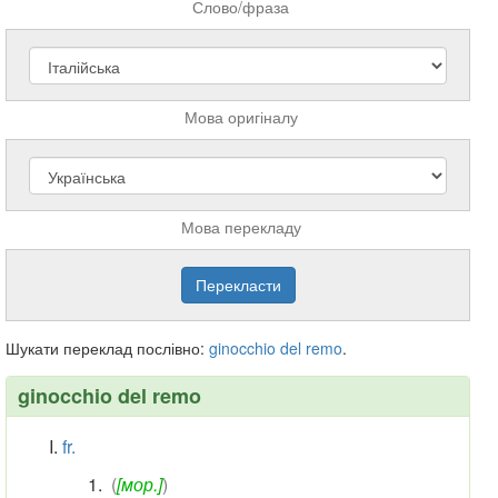
Слово/фраза
Мова оригіналу
Мова перекладу
Шукати переклад послівно:
ginocchio
del
remo
.
ginocchio del remo
fr.
(
[мор.]
)