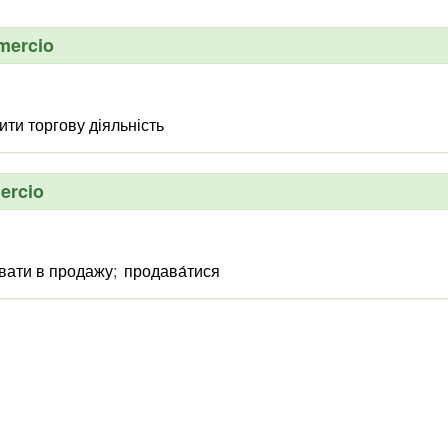
mercio
ти торгову діяльність
ercio
вати в продажу
;
продава́тися