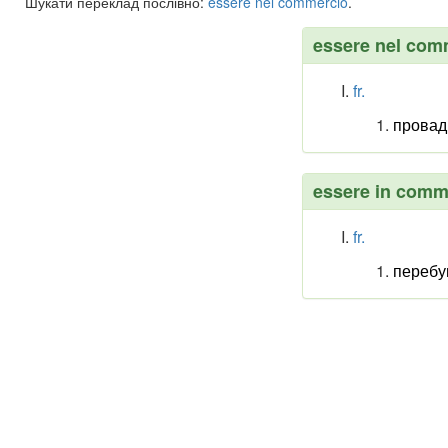
Шукати переклад послівно:
essere
nel
commercio
.
essere nel com
fr.
провади
essere in comm
fr.
перебу