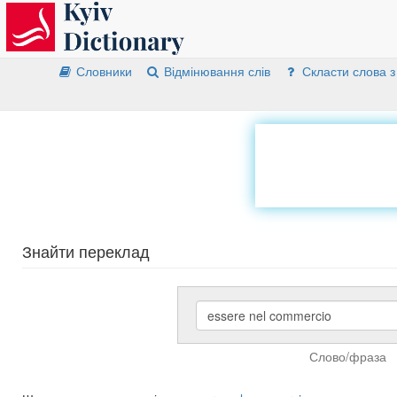
Словники
Відмінювання слів
Скласти слова з
Знайти переклад
Слово/фраза