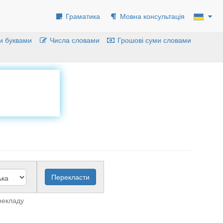
Граматика
Мовна консультація
и буквами
Числа словами
Грошові суми словами
рекладу