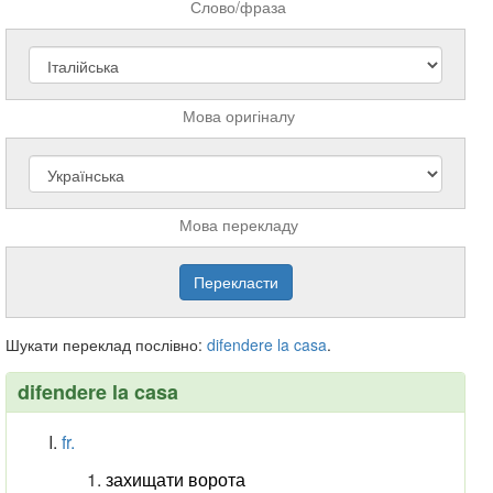
Слово/фраза
Мова оригіналу
Мова перекладу
Шукати переклад послівно:
difendere
la
casa
.
difendere la casa
fr.
захищати ворота