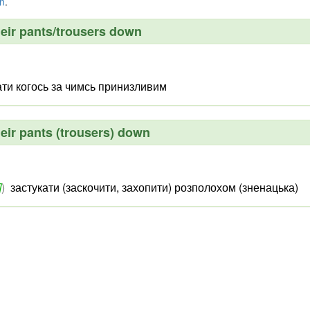
n
.
heir pants/trousers down
ати когось за чимсь принизливим
heir pants (trousers) down
]
)
застукати (заскочити, захопити) розполохом (зненацька)