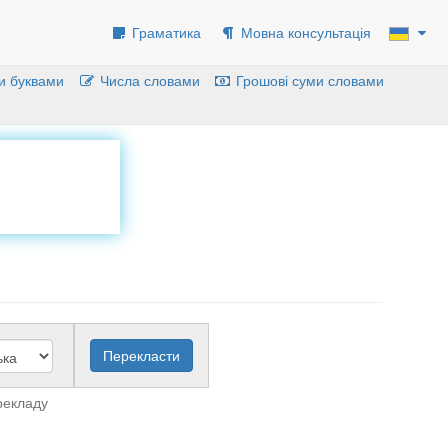
Граматика
Мовна консультація
и буквами
Числа словами
Грошові суми словами
рекладу