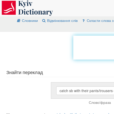
Словники
Відмінювання слів
Скласти слова з
Знайти переклад
Слово/фраза