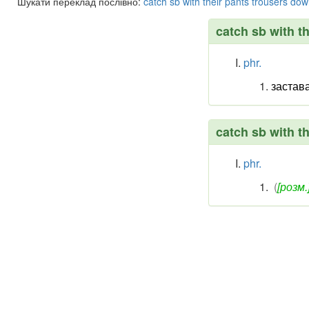
Шукати переклад послівно:
catch
sb
with
their
pants
trousers
dow
catch sb with t
phr.
застав
catch sb with t
phr.
(
[розм.