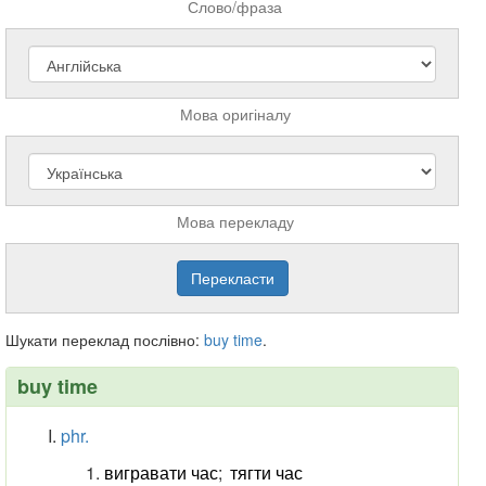
Слово/фраза
Мова оригіналу
Мова перекладу
Шукати переклад послівно:
buy
time
.
buy time
phr.
вигравати час
;
тягти час