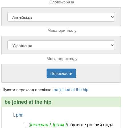
Слово/фраза
Мова оригіналу
Мова перекладу
Шукати переклад послівно:
be
joined
at
the
hip
.
be joined at the hip
phr.
(
[несхвал.]
;
[розм.]
)
бути не розлий вода