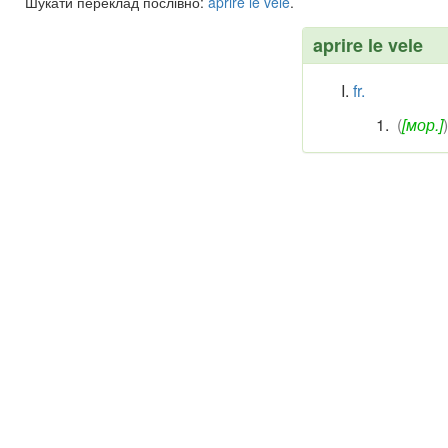
Шукати переклад послівно:
aprire
le
vele
.
aprire le vele
fr.
(
[мор.]
)