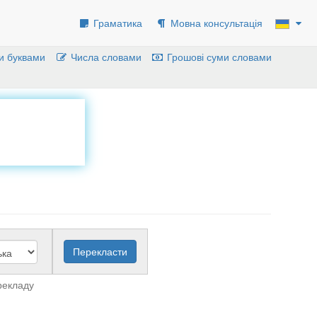
Граматика
Мовна консультація
и буквами
Числа словами
Грошові суми словами
рекладу