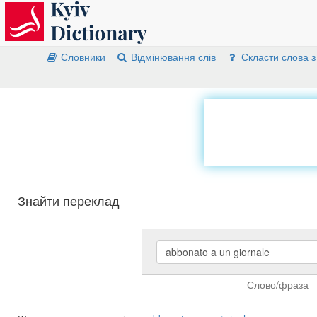
Словники
Відмінювання слів
Скласти слова з
Знайти переклад
Слово/фраза