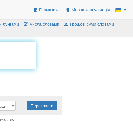
Граматика
Мовна консультація
и буквами
Числа словами
Грошові суми словами
рекладу