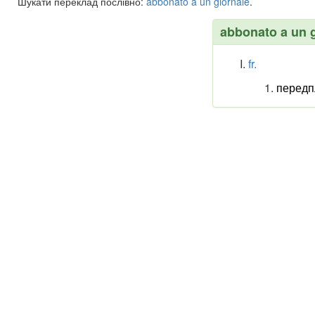
Шукати переклад послівно:
abbonato
a
un
giornale
.
abbonato a un 
fr.
передп