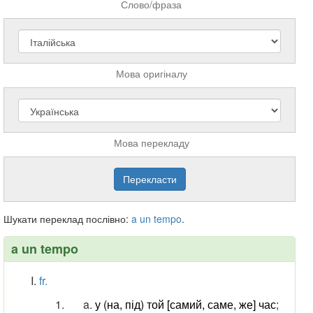
Слово/фраза
Мова оригіналу
Мова перекладу
Шукати переклад послівно:
a
un
tempo
.
a un tempo
fr.
у (на, під) той [самий, саме, же] час
;