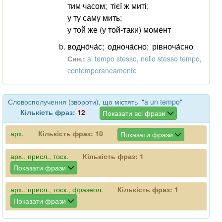
тим часом
;
тієї ж миті
;
у ту саму мить
;
у той же (у той-таки) момент
водно́ча́с
;
одноча́сно
;
рівноча́сно
Син.:
al tempo stesso
,
nello stesso tempo
,
contemporaneamente
Словосполучення (звороти), що містять "a un tempo"
Кількість фраз:
12
Показати всі фрази
арх.
Кількість фраз:
10
Показати фрази
арх.
,
присл.
,
тоск.
Кількість фраз:
1
Показати фрази
арх.
,
присл.
,
тоск.
,
фразеол.
Кількість фраз:
1
Показати фрази