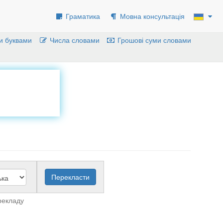
Граматика
Мовна консультація
и буквами
Числа словами
Грошові суми словами
рекладу