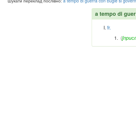
Шукати переклад послівно:
a
tempo
di
guerra
con
bugie
si
gover
a tempo di guer
fr.
(
[присл