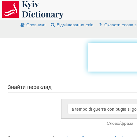
Словники
Відмінювання слів
Скласти слова з
Знайти переклад
Слово/фраза