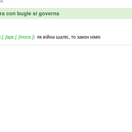
na
.
ra con bugie si governa
.]
,
[арх.]
,
[тоск.]
)
як війна шаліє, то закон німіє