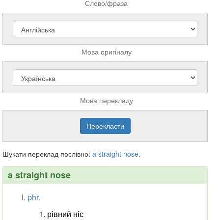
Слово/фраза
Мова оригіналу
Мова перекладу
Шукати переклад послівно:
a
straight
nose
.
a straight nose
phr.
рівний ніс