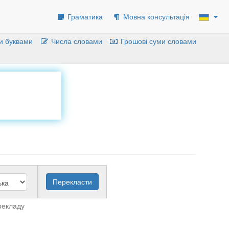
Граматика
Мовна консультація
и буквами
Числа словами
Грошові суми словами
рекладу