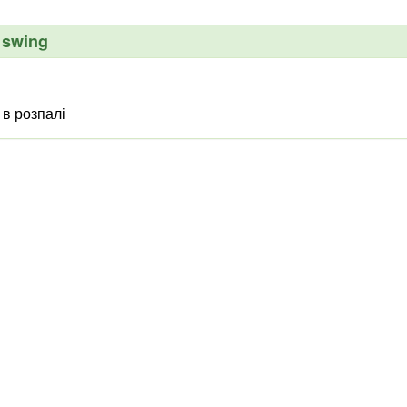
l swing
 в розпалі