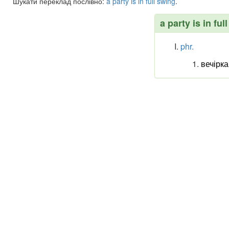
Шукати переклад послівно:
a
party
is
in
full
swing
.
a party is in ful
phr.
вечірка