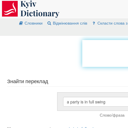
Словники
Відмінювання слів
Скласти слова з
Знайти переклад
Слово/фраза