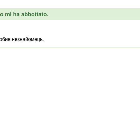
o mi ha abbottato.
обив незнайомець.