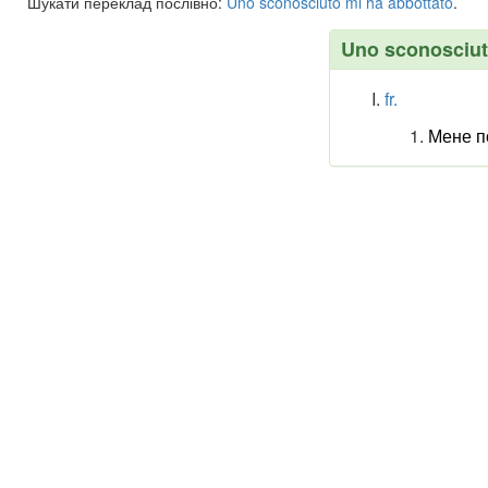
Шукати переклад послівно:
Uno
sconosciuto
mi
ha
abbottato
.
Uno sconosciut
fr.
Мене п