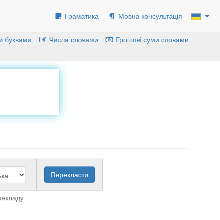
Граматика
Мовна консультація
и буквами
Числа словами
Грошові суми словами
рекладу