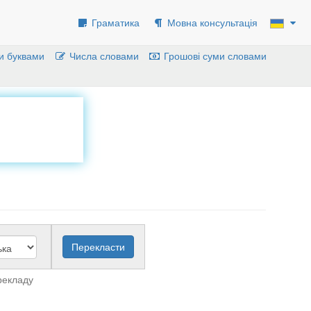
Граматика
Мовна консультація
и буквами
Числа словами
Грошові суми словами
рекладу