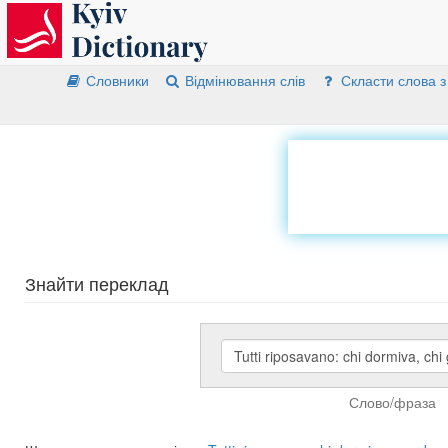
Словники
Відмінювання слів
Скласти слова з
Знайти переклад
Слово/фраза