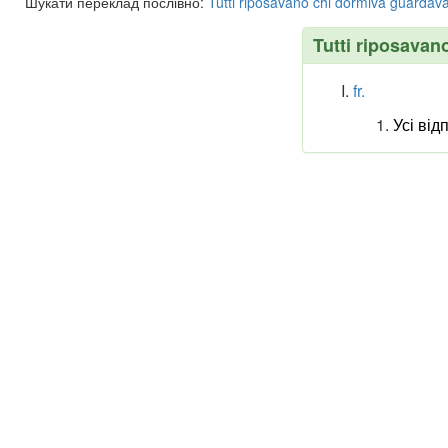
Шукати переклад послівно:
Tutti
riposavano
chi
dormiva
guardav
Tutti riposavano
fr.
Усі від