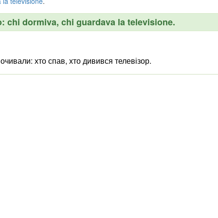
a
la
televisione
.
: chi dormiva, chi guardava la televisione.
почивали: хто спав, хто дивився телевізор.