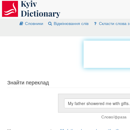
Словники
Відмінювання слів
Скласти слова з
Знайти переклад
Слово/фраза