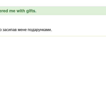
red me with gifts.
то засипав мене подарунками.