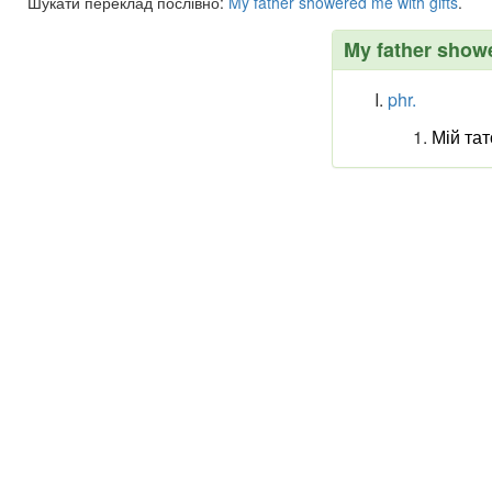
Шукати переклад послівно:
My
father
showered
me
with
gifts
.
My father showe
phr.
Мій та