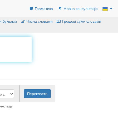
Граматика
Мовна консультація
и буквами
Числа словами
Грошові суми словами
рекладу