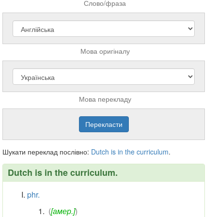
Слово/фраза
Мова оригіналу
Мова перекладу
Шукати переклад послівно:
Dutch
is
in
the
curriculum
.
Dutch is
in
the curriculum.
phr.
(
[амер.]
)