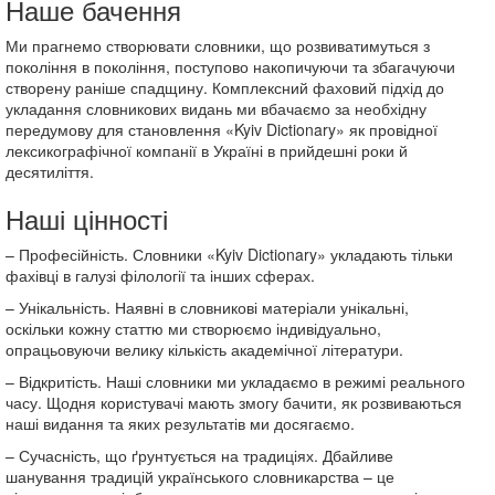
Наше бачення
Ми прагнемо створювати словники, що розвиватимуться з
покоління в покоління, поступово накопичуючи та збагачуючи
створену раніше спадщину. Комплексний фаховий підхід до
укладання словникових видань ми вбачаємо за необхідну
передумову для становлення «Kyiv Dictionary» як провідної
лексикографічної компанії в Україні в прийдешні роки й
десятиліття.
Наші цінності
– Професійність. Словники «Kyiv Dictionary» укладають тільки
фахівці в галузі філології та інших сферах.
– Унікальність. Наявні в словникові матеріали унікальні,
оскільки кожну статтю ми створюємо індивідуально,
опрацьовуючи велику кількість академічної літератури.
– Відкритість. Наші словники ми укладаємо в режимі реального
часу. Щодня користувачі мають змогу бачити, як розвиваються
наші видання та яких результатів ми досягаємо.
– Сучасність, що ґрунтується на традиціях. Дбайливе
шанування традицій українського словникарства – це