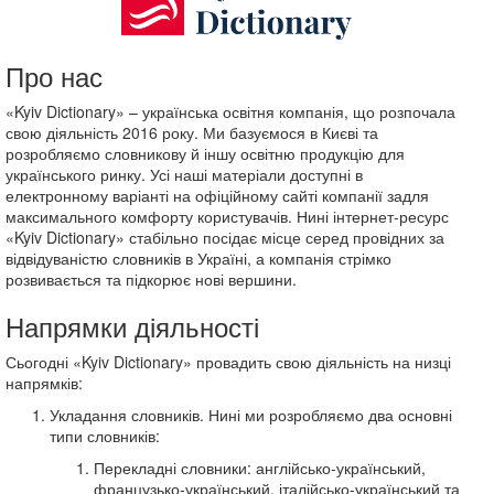
Про нас
«Kyiv Dictionary» – українська освітня компанія, що розпочала
свою діяльність 2016 року. Ми базуємося в Києві та
розробляємо словникову й іншу освітню продукцію для
українського ринку. Усі наші матеріали доступні в
електронному варіанті на офіційному сайті компанії задля
максимального комфорту користувачів. Нині інтернет-ресурс
«Kyiv Dictionary» стабільно посідає місце серед провідних за
відвідуваністю словників в Україні, а компанія стрімко
розвивається та підкорює нові вершини.
Напрямки діяльності
Сьогодні «Kyiv Dictionary» провадить свою діяльність на низці
напрямків:
Укладання словників. Нині ми розробляємо два основні
типи словників:
Перекладні словники: англійсько-український,
французько-український, італійсько-український та