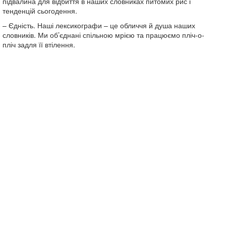
підвалина для відбиття в наших словниках питомих рис і
тенденцій сьогодення.
– Єдність. Наші лексикографи – це обличчя й душа наших
словників. Ми об’єднані спільною мрією та працюємо пліч-о-
пліч задля її втілення.