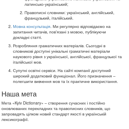
латинсько-український;
Правописні словники: український, англійський,
французький, італійський.
Мовна консультація
. Ми регулярно відповідаємо на
запитання читачів, пов'язані з мовою, публікуючи
докладні статті.
Розробляння граматичних матеріалів. Сьогодні в
словникові доступні унікальні граматичні матеріали
наукового рівня з української, англійської, французької та
італійської мов.
Супутні освітні сервіси. На сайті компанії доступний
широкий додатковий функціонал. Його призначення –
полегшити вивчення мов та їх практичне використання.
Наша мета
Мета «Kyiv Dictionary» – створення сучасних і постійно
оновлюваних перекладних та правописних словників, що
запровадять цілком новий стандарт якості в українській
лексикографії.