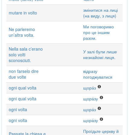
змінитися на лиці
mutare in volto
(на виду, з лиця)
Ми поговоримо
Ne parleremo
про це іншим
un’altra volta.
разом.
Nella sala c’erano
У залі були лише
solo volti
незнайомі лиця.
sconosciuti.
non farselo dire
відразу
due volte
погоджуватися
ogni qual volta
щора́з
ogni qual volta
щора́зу
ogni volta
щора́з
ogni volta
щора́зу
Проїдьте церкву й
Passate la chiesa e