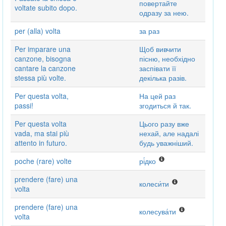
повертайте
voltate subito dopo.
одразу за нею.
per (alla) volta
за раз
Per imparare una
Щоб вивчити
canzone, bisogna
пісню, необхідно
cantare la canzone
заспівати її
stessa più volte.
декілька разів.
Per questa volta,
На цей раз
passi!
згодиться й так.
Per questa volta
Цього разу вже
vada, ma stai più
нехай, але надалі
attento in futuro.
будь уважніший.
poche (rare) volte
рі́дко
prendere (fare) una
колеси́ти
volta
prendere (fare) una
колесува́ти
volta