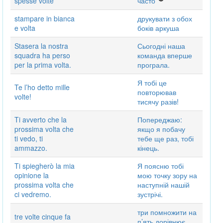
spesse volte
ча́сто
stampare in bianca
друкувати з обох
e volta
боків аркуша
Stasera la nostra
Сьогодні наша
squadra ha perso
команда вперше
per la prima volta.
програла.
Я тобі це
Te l’ho detto mille
повторював
volte!
тисячу разів!
Ti avverto che la
Попереджаю:
prossima volta che
якщо я побачу
ti vedo, ti
тебе ще раз, тобі
ammazzo.
кінець.
Ti spiegherò la mia
Я поясню тобі
opinione la
мою точку зору на
prossima volta che
наступній нашій
ci vedremo.
зустрічі.
три помножити на
tre volte cinque fa
п’ять дорівнює