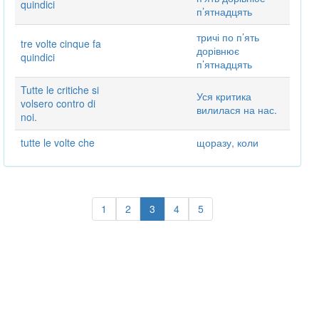
quindici
п’ятнадцять
тричі по п’ять
tre volte cinque fa
дорівнює
quindici
п’ятнадцять
Tutte le critiche si
Уся критика
volsero contro di
вилилася на нас.
noi.
tutte le volte che
щоразу, коли
1
2
3
4
5