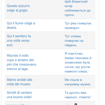
Цей блакитний
Questo azzurro
колір
volge al grigio.
наближається до
сірого.
Qui il fiume volge a
Тут ріка повертає
destra.
праворуч.
Qui il sentiero fa
Тут стежка
una volta verso
повертає на
sud.
південь.
Я пам’ятаю,
Ricordo il volto
якими темними й
cupo e sinistro dei
зловісними були
pini che crescevano
сосни, що росли
intorno al lago.
навколо озера.
Siamo andati alla
Ми пішли в
volta del museo.
напрямку музею.
Smetti di cantare
Та досить вже,
una buona volta!
нарешті, співати!