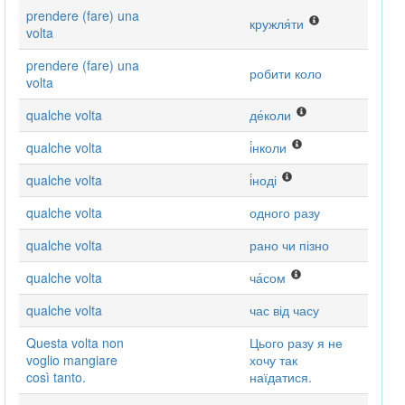
prendere (fare) una
кружля́ти
volta
prendere (fare) una
робити коло
volta
qualche volta
де́коли
qualche volta
і́нколи
qualche volta
і́ноді
qualche volta
одного разу
qualche volta
рано чи пізно
qualche volta
ча́сом
qualche volta
час від часу
Questa volta non
Цього разу я не
voglio mangiare
хочу так
così tanto.
наїдатися.