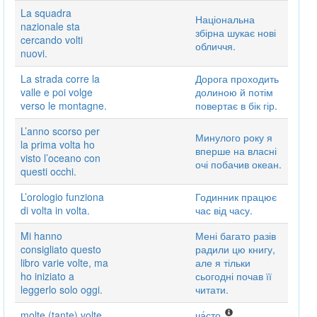
La squadra
Національна
nazionale sta
збірна шукає нові
cercando volti
обличчя.
nuovi.
La strada corre la
Дорога проходить
valle e poi volge
долиною й потім
verso le montagne.
повертає в бік гір.
L’anno scorso per
Минулого року я
la prima volta ho
вперше на власні
visto l’oceano con
очі побачив океан.
questi occhi.
L’orologio funziona
Годинник працює
di volta in volta.
час від часу.
Mi hanno
Мені багато разів
consigliato questo
радили цю книгу,
libro varie volte, ma
але я тільки
ho iniziato a
сьогодні почав її
leggerlo solo oggi.
читати.
molte (tante) volte
ча́сто