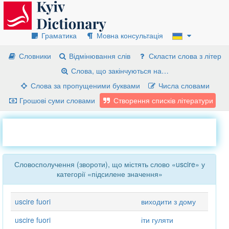
Граматика
Мовна консультація
Словники
Відмінювання слів
Скласти слова з літер
Слова, що закінчуються на…
Слова за пропущеними буквами
Числа словами
Грошові суми словами
Створення списків літератури
Словосполучення (звороти), що містять слово «uscire» у
категорії «підсилене значення»
uscire fuori
виходити з дому
uscire fuori
іти гуляти