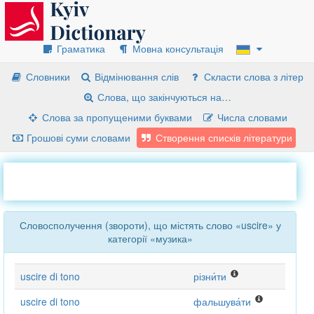
Граматика
Мовна консультація
Словники
Відмінювання слів
Скласти слова з літер
Слова, що закінчуються на…
Слова за пропущеними буквами
Числа словами
Грошові суми словами
Створення списків літератури
Словосполучення (звороти), що містять слово «uscire» у
категорії «музика»
uscire di tono
різни́ти
uscire di tono
фальшува́ти