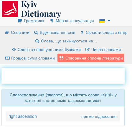
Граматика
Мовна консультація
Словники
Відмінювання слів
Скласти слова з літер
Слова, що закінчуються на…
Слова за пропущеними буквами
Числа словами
Грошові суми словами
Створення списків літератури
Словосполучення (звороти), що містять слово «right» у
категорії «астрономія та космонавтика»
right ascension
пряме піднесення