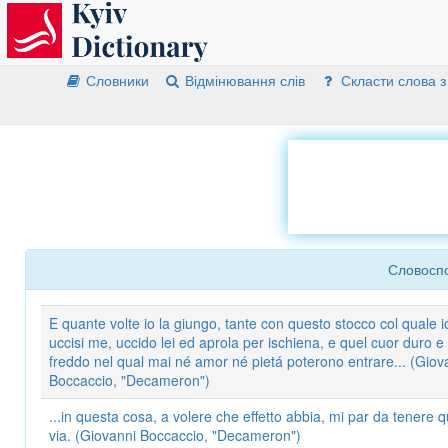
Словники
Відмінювання слів
Скласти слова з
Словоспо
E quante volte io la giungo, tante con questo stocco col quale i
uccisi me, uccido lei ed aprola per ischiena, e quel cuor duro e
freddo nel qual mai né amor né pietá poterono entrare... (Giov
Boccaccio, "Decameron")
...in questa cosa, a volere che effetto abbia, mi par da tenere 
via. (Giovanni Boccaccio, "Decameron")