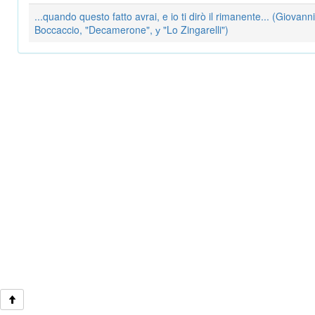
...quando questo fatto avrai, e io ti dirò il rimanente... (Giovanni
Boccaccio, "Decamerone", у "Lo Zingarelli")