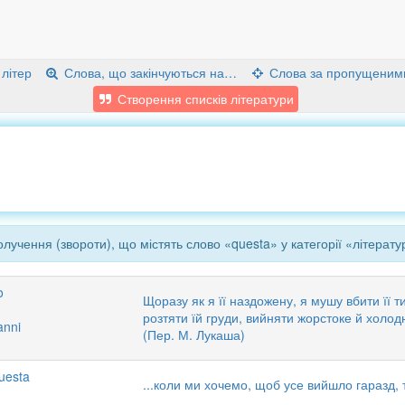
 літер
Слова, що закінчуються на…
Слова за пропущеним
Створення списків літератури
лучення (звороти), що містять слово «questa» у категорії «літерату
o
Щоразу як я її наздожену, я мушу вбити її т
розтяти їй груди, вийняти жорстоке й холод
anni
(Пер. М. Лукаша)
questa
...коли ми хочемо, щоб усе вийшло гаразд, 