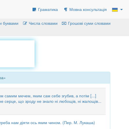
Граматика
Мовна консультація
и буквами
Числа словами
Грошові суми словами
ра»
им самим мечем, яким сам себе згубив, а потім [...]
не серце, що зроду не знало ні любощів, ні жалощів...
треба нам діяти ось яким чином. (Пер. М. Лукаша)