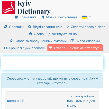
Граматика
Мовна консультація
Словники
Відмінювання слів
Скласти слова з літер
Слова, що закінчуються на…
Слова за пропущеними буквами
Числа словами
Грошові суми словами
Створення списків літератури
Словосполучення (звороти), що містять слово «partita» у
категорії «футбол»
той, чия гра була
uomo partita
вирішальною для
матчу