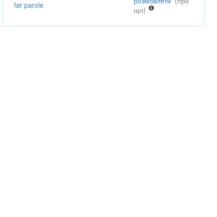
розмовля́ти
(про
far parole
що)