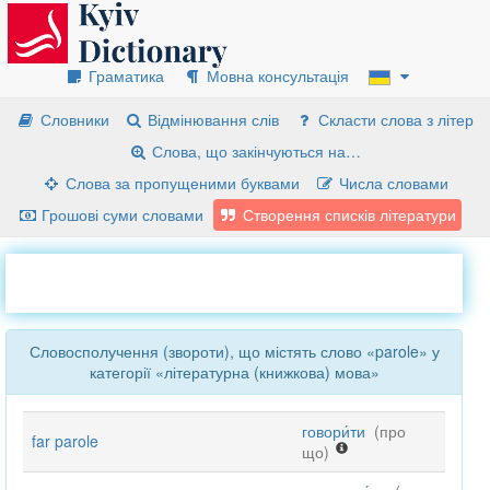
Граматика
Мовна консультація
Словники
Відмінювання слів
Скласти слова з літер
Слова, що закінчуються на…
Слова за пропущеними буквами
Числа словами
Грошові суми словами
Створення списків літератури
Словосполучення (звороти), що містять слово «parole» у
категорії «літературна (книжкова) мова»
говори́ти
(про
far parole
що)