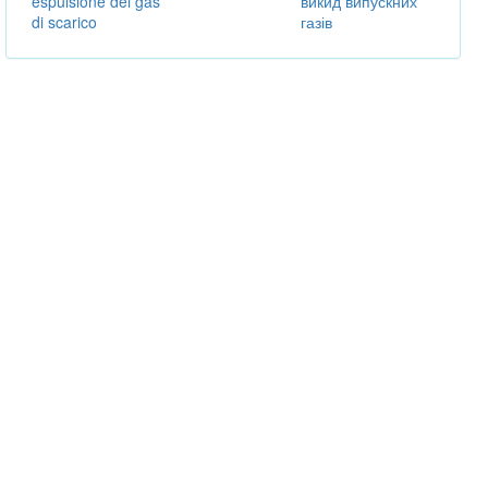
espulsione dei gas
викид випускних
di scarico
газів