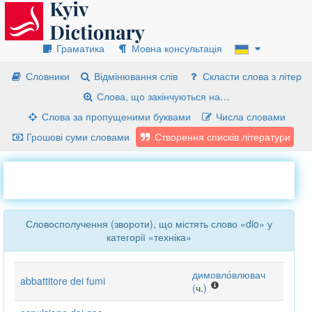
Граматика
Мовна консультація
Словники
Відмінювання слів
Скласти слова з літер
Слова, що закінчуються на…
Слова за пропущеними буквами
Числа словами
Грошові суми словами
Створення списків літератури
Словосполучення (звороти), що містять слово «dio» у
категорії «техніка»
димовло́влювач
abbattitore dei fumi
(
ч.
)