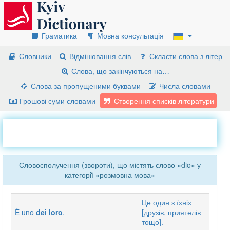
Граматика
Мовна консультація
Словники
Відмінювання слів
Скласти слова з літер
Слова, що закінчуються на…
Слова за пропущеними буквами
Числа словами
Грошові суми словами
Створення списків літератури
Словосполучення (звороти), що містять слово «dio» у
категорії «розмовна мова»
Це один з їхніх
È uno
dei loro
.
[друзів, приятелів
тощо].