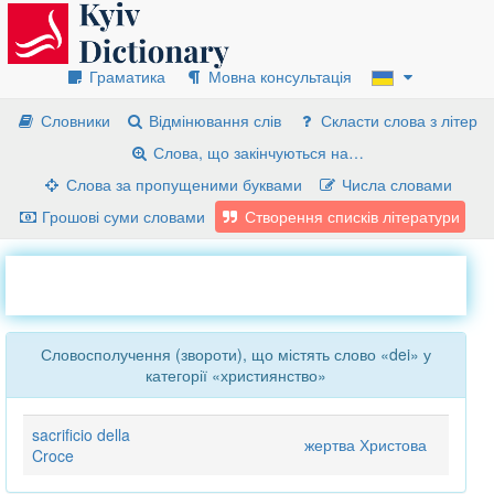
Граматика
Мовна консультація
Словники
Відмінювання слів
Скласти слова з літер
Слова, що закінчуються на…
Слова за пропущеними буквами
Числа словами
Грошові суми словами
Створення списків літератури
Словосполучення (звороти), що містять слово «dei» у
категорії «християнство»
sacrificio della
жертва Христова
Croce