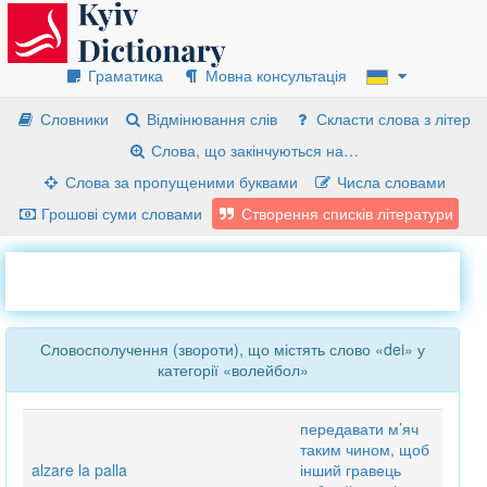
Граматика
Мовна консультація
Словники
Відмінювання слів
Скласти слова з літер
Слова, що закінчуються на…
Слова за пропущеними буквами
Числа словами
Грошові суми словами
Створення списків літератури
Словосполучення (звороти), що містять слово «dei» у
категорії «волейбол»
передавати м’яч
таким чином, щоб
alzare la palla
інший гравець