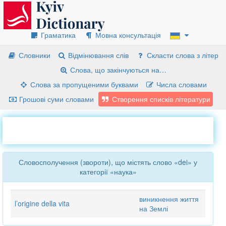
Граматика
Мовна консультація
Словники
Відмінювання слів
Скласти слова з літер
Слова, що закінчуються на…
Слова за пропущеними буквами
Числа словами
Грошові суми словами
Створення списків літератури
Словосполучення (звороти), що містять слово «dei» у
категорії «наука»
виникнення життя
l’origine della vita
на Землі