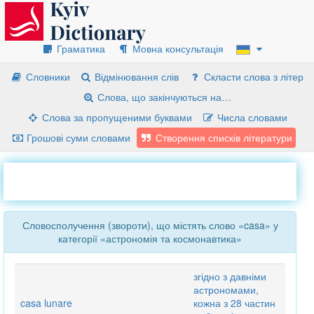
Граматика
Мовна консультація
Словники
Відмінювання слів
Скласти слова з літер
Слова, що закінчуються на…
Слова за пропущеними буквами
Числа словами
Грошові суми словами
Створення списків літератури
Словосполучення (звороти), що містять слово «casa» у
категорії «астрономія та космонавтика»
згідно з давніми
астрономами,
casa lunare
кожна з 28 частин