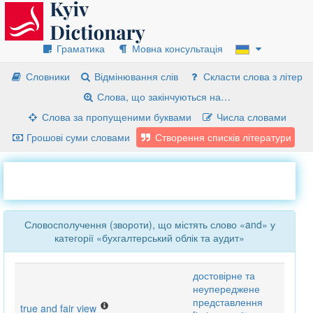
Граматика
Мовна консультація
Словники
Відмінювання слів
Скласти слова з літер
Слова, що закінчуються на…
Слова за пропущеними буквами
Числа словами
Грошові суми словами
Створення списків літератури
Словосполучення (звороти), що містять слово «and» у
категорії «бухгалтерський облік та аудит»
достовірне та
неупереджене
представлення
true and fair view