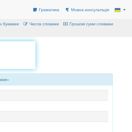
Граматика
Мовна консультація
и буквами
Числа словами
Грошові суми словами
ення»