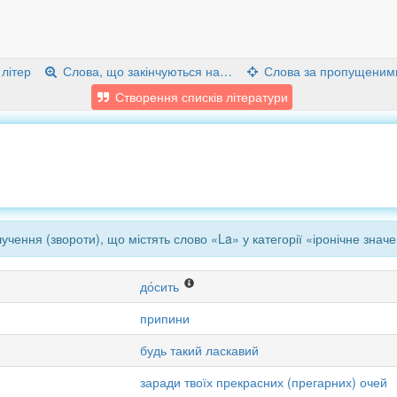
 літер
Слова, що закінчуються на…
Слова за пропущеним
Створення списків літератури
чення (звороти), що містять слово «La» у категорії «іронічне знач
до́сить
припини
будь такий ласкавий
заради твоїх прекрасних (прегарних) очей