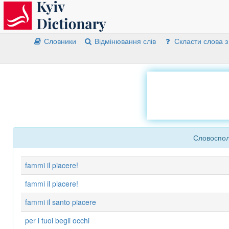
Словники
Відмінювання слів
Скласти слова з
Словосполу
fammi il piacere!
fammi il piacere!
fammi il santo piacere
per i tuoi begli occhi