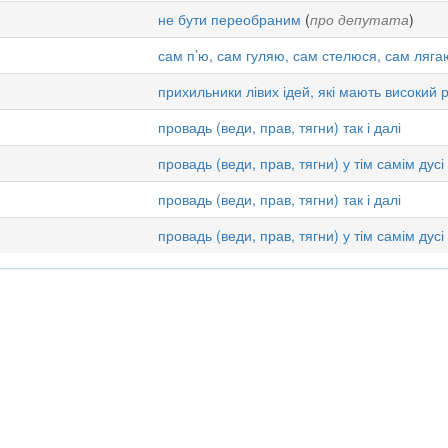
не бути переобраним
(
про депутата
)
сам п’ю, сам гуляю, сам стелюся, сам ляга
прихильники лівих ідей, які мають високий 
провадь (веди, прав, тягни) так і далі
провадь (веди, прав, тягни) у тім самім дусі
провадь (веди, прав, тягни) так і далі
провадь (веди, прав, тягни) у тім самім дусі