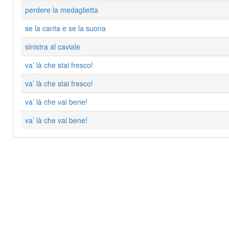
perdere la medaglietta
se la canta e se la suona
sinistra al caviale
va’ là che stai fresco!
va’ là che stai fresco!
va’ là che vai bene!
va’ là che vai bene!