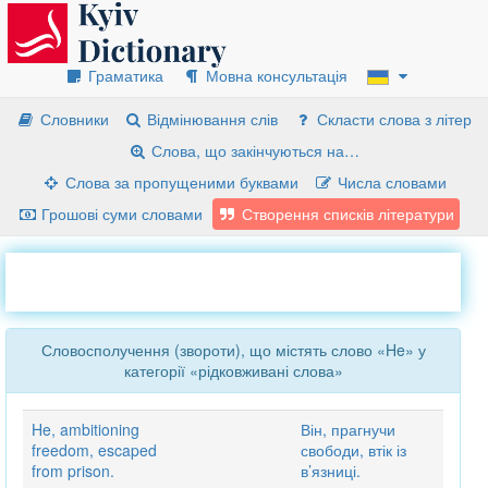
Граматика
Мовна консультація
Словники
Відмінювання слів
Скласти слова з літер
Слова, що закінчуються на…
Слова за пропущеними буквами
Числа словами
Грошові суми словами
Створення списків літератури
Словосполучення (звороти), що містять слово «He» у
категорії «рідковживані слова»
He, ambitioning
Він, прагнучи
freedom, escaped
свободи, втік із
from prison.
в’язниці.