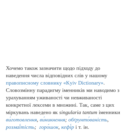
Хочемо також зазначити щодо підходу до
наведення числа відповідних слів у нашому
правописному словнику «Kyiv Dictionary»
.
Словозмінну парадигму іменників ми наводимо з
урахуванням уживаності чи невживаності
конкретної лексеми в множині. Так, саме з цих
міркувань наведено як
singularia
tantum
іменники
ви́готовлення
,
ви́никнення
;
обґрунто́ваність
,
розмаї́тість
;
горо́шок
,
кефі́р
і т. ін.