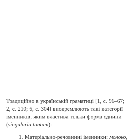
Традиційно в українській граматиці [1, с. 96–67;
2, с. 210; 6, с. 304] виокремлюють такі категорії
іменників, яким властива тільки форма однини
(
singularia tantum
):
Матеріально-речовинні іменники:
молоко,