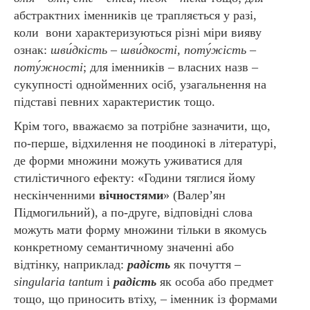
абстрактних іменників це трапляється у разі,
коли вони характеризуються різні міри вияву
ознак:
шви́дкість – шви́дкості, поту́жість –
поту́жності
; для іменників – власних назв –
сукупності однойменних осіб, узагальнення на
підставі певних характеристик тощо.
Крім того, вважаємо за потрібне зазначити, що,
по-перше, відхилення не поодинокі в літературі,
де форми множини можуть уживатися для
стилістичного ефекту: «Години тяглися йому
нескінченними
вічностями
» (Валер’ян
Підмогильний), а по-друге, відповідні слова
можуть мати форму множини тільки в якомусь
конкретному семантичному значенні або
відтінку, наприклад:
радість
як почуття –
singularia
tantum
і
радість
як особа або предмет
тощо, що приносить втіху, – іменник із формами