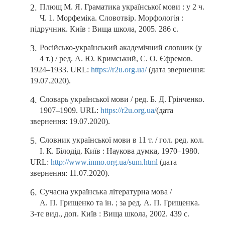
Плющ М. Я. Граматика української мови : у 2 ч.
Ч. 1. Морфеміка. Словотвір. Морфологія :
підручник. Київ : Вища школа, 2005. 286 с.
Російсько-український академічний словник (у
4 т.) / ред. А. Ю. Кримський, С. О. Єфремов.
1924–1933. URL:
https://r2u.org.ua/
(дата звернення:
19.07.2020).
Словарь української мови / ред. Б. Д. Грінченко.
1907–1909. URL:
https://r2u.org.ua/
(дата
звернення: 19.07.2020).
Словник української мови в 11 т. / гол. ред. кол.
І. К. Білодід. Київ : Наукова думка, 1970–1980.
URL:
http://www.inmo.org.ua/sum.html
(дата
звернення: 11.07.2020).
Сучасна українська літературна мова /
А. П. Грищенко та ін. ; за ред. А. П. Грищенка.
3-тє вид., доп. Київ : Вища школа, 2002. 439 с.