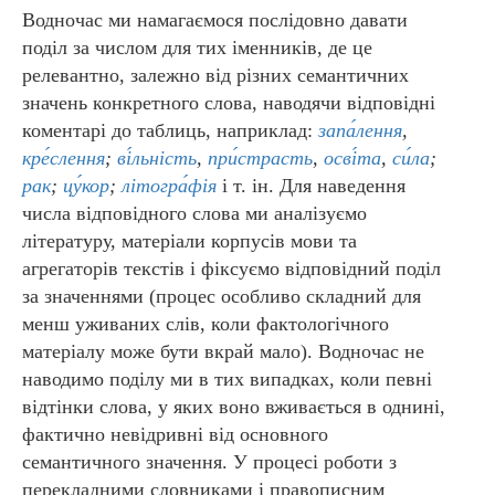
Водночас ми намагаємося послідовно давати
поділ за числом для тих іменників, де це
релевантно, залежно від різних семантичних
значень конкретного слова, наводячи відповідні
коментарі до таблиць, наприклад:
запа́лення
,
кре́слення
;
ві́льність
,
при́страсть
,
осві́та
,
си́ла
;
рак
;
цу́кор
;
літогра́фія
і т. ін. Для наведення
числа відповідного слова ми аналізуємо
літературу, матеріали корпусів мови та
агрегаторів текстів і фіксуємо відповідний поділ
за значеннями (процес особливо складний для
менш уживаних слів, коли фактологічного
матеріалу може бути вкрай мало). Водночас не
наводимо поділу ми в тих випадках, коли певні
відтінки слова, у яких воно вживається в однині,
фактично невідривні від основного
семантичного значення. У процесі роботи з
перекладними словниками і правописним