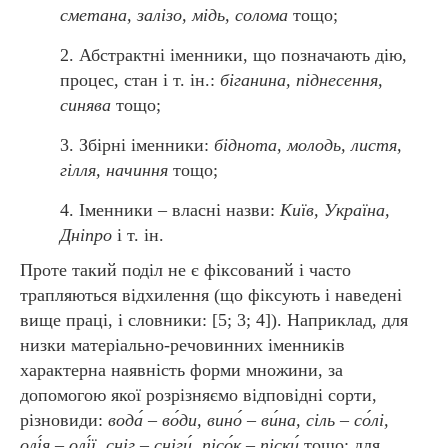
сметана, залізо, мідь, солома
тощо;
Абстрактні іменники, що позначають дію,
процес, стан і т. ін.:
біганина, піднесення,
синява
тощо;
Збірні іменники:
біднота, молодь, листя,
гілля, начиння
тощо;
Іменники – власні назви:
Київ, Україна,
Дніпро
і т. ін.
Проте такий поділ не є фіксований і часто
трапляються відхилення (що фіксують і наведені
вище праці, і словники: [5; 3; 4]). Наприклад, для
низки матеріально-речовинних іменників
характерна наявність форми множини, за
допомогою якої розрізняємо відповідні сорти,
різновиди:
вода́ – во́ди, вино́ – ви́на, сіль – со́лі,
олі́я – олі́ї, сніг – сніги́, пісо́к – піски́
тощо; для