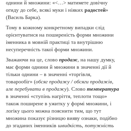
однини й множини: «<…> матимете довічну
огиду до себе, всякі муки і ніяких
радостей
»
(Василь Барка).
Тому в кожному конкретному випадки слід
орієнтуватися на поширеність форми множини
іменника в мовній практиці та внутрішню
несуперечність такої форми множини.
Зважаючи на це, слово
продаж
, на нашу думку,
має форми однини й множини в значенні дії й
тільки однини – в значенні «торгівля,
товарообіг» (
обсяг продажу / обсяги продажів
,
але
перебувати в продажу
). Слово
температура
в значенні «ступінь нагріття, теплоти тощо»
також поширене в ужитку у формі множини, і
логіку цього можна пояснити тим, що тут
множина показує різницю вияву ознаки, подібно
до згаданих іменників
швидкість, потужність