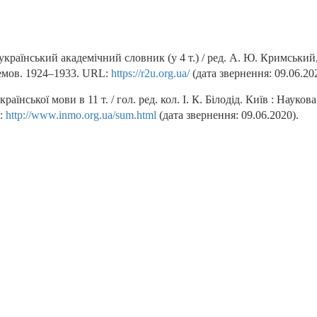
український академічний словник (у 4 т.) / ред. А. Ю. Кримський
емов. 1924–1933. URL:
https://r2u.org.ua/
(дата звернення: 09.06.20
раїнської мови в 11 т. / гол. ред. кол. І. К. Білодід. Київ : Науков
:
http://www.inmo.org.ua/sum.html
(дата звернення: 09.06.2020).