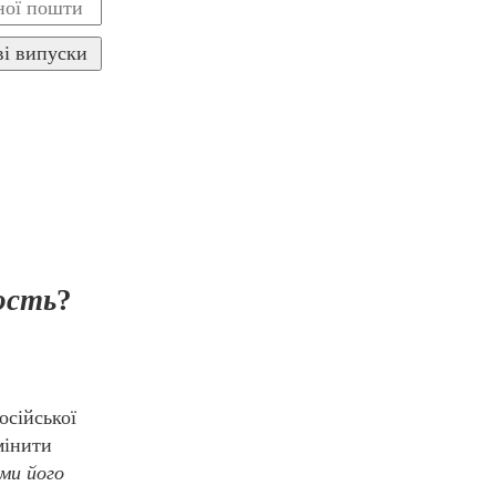
ость
?
осійської
мінити
 ми його