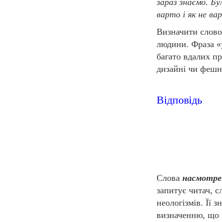
зараз знаємо. Бу
варто і як не в
Визначити слов
людини. Фраза «
багато вдалих пр
дизайні чи фешн-
Відповідь
Слова
насмотре
запитує читач, 
неологізмів. Її 
визначенню, що 