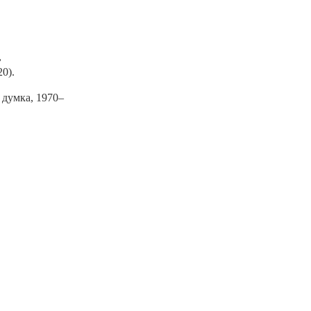
,
20).
а думка, 1970–