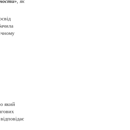
ности»
, як
освід
бачила
фічному
ро який
нгових
 відповідає