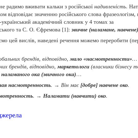
 не радимо вживати кальки з російської
надивленість
. Нат
ом відповідає значенню російського слова фразеологізм,
-український академічний словник у 4 томах за
ського та С. О. Єфремова [1]:
звичне (наламане, навчене)
мо цей вислів, наведені речення можемо переробити (пе
обальних брендів, відповідно,
мало
«насмотренности»
…
них брендів, відповідно,
маркетологи
(власники бізнесу 
 наламаного ока (звичного ока)
…
шая насмотренность
. → Він має
[добре] навчене око
.
смотренность
. →
Наламати (навчити) око
.
джерела