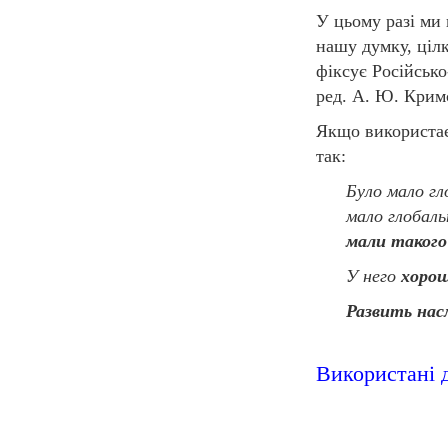
У цьому разі ми
нашу думку, цілк
фіксує Російсько
ред. А. Ю. Крим
Якщо використає
так:
Було мало гл
мало глобаль
мали такого
У него
хоро
Развить на
Використані 