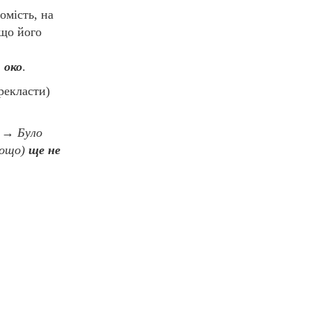
омість, на
 що його
 око
.
рекласти)
→
Було
тощо)
ще не