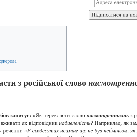
джерела
сти з російської слово
насмотренн
бов запитує: «
Як перекласти слово
насмотренность
з р
вживати як відповідник
надивленість
? Наприклад, як за
у реченні: «
У сімдесятих неймінг ще не був неймінгом, як