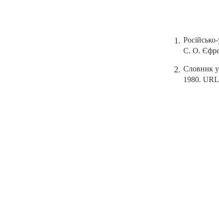
Російсько-
С. О. Єфр
Словник ук
1980. URL