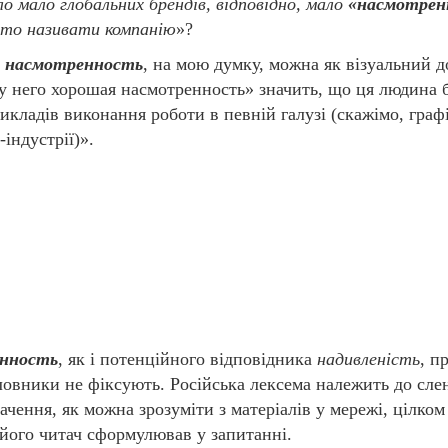
ло мало глобальних брендів, відповідно, мало
«насмотрен
арто називати компанію
»?
о
насмотренность
, на мою думку, можна як візуальний д
у него хорошая насмотренность» значить, що ця людина 
икладів виконання роботи в певній галузі (скажімо, гра
індустрії)».
нность
, як і потенційного відповідника
надивленість
, п
словники не фіксують. Російська лексема належить до сле
значення, як можна зрозуміти з матеріалів у мережі, цілком
його читач сформулював у запитанні.