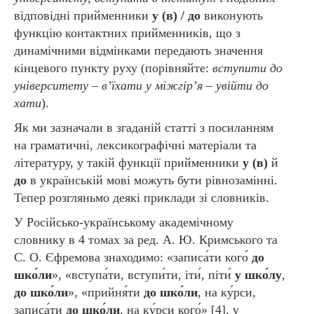
відповідні прийменники
у (в) / до
виконують
функцію контактних прийменників, що з
динамічними відмінками передають значення
кінцевого пункту руху (порівняйте:
вступити до
університету – в’їхати у міжгір’я – увійти до
хати
).
Як ми зазначали в згаданій статті з посиланням
на граматичні, лексикографічні матеріали та
літературу, у такій функції прийменники
у (в)
й
до
в українській мові можуть бути рівнозамінні.
Тепер розгляньмо деякі приклади зі словників.
У Російсько-українському академічному
словнику в 4 томах за ред. А. Ю. Кримського та
С. О. Єфремова знаходимо: «записа́ти кого́
до
шко́ли
», «вступа́ти, вступи́ти, іти́, піти́
у шко́лу
,
до шко́ли
», «прийня́ти
до шко́ли
, на ку́рси,
записа́ти
до шко́ли
, на ку́рси кого́» [4], у