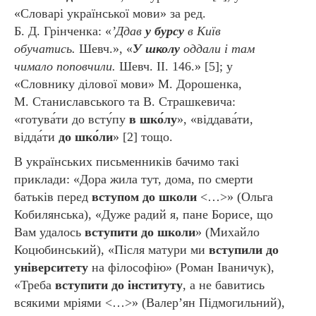
«Словарі української мови» за ред.
Б. Д. Грінченка: «
’Ддав
у бурсу
в Київ
обучатись.
Шевч.», «
У школу
оддали і там
чимало поповчили.
Шевч. II. 146.» [5]; у
«Словнику ділової мови» М. Дорошенка,
М. Станиславського та В. Страшкевича:
«готува́ти до всту́пу
в шко́лу
», «віддава́ти,
відда́ти
до шко́ли
» [2] тощо.
В українських письменників бачимо такі
приклади: «Дора жила тут, дома, по смерти
батьків перед
вступом до школи
<…>» (Ольга
Кобилянська), «Дуже радий я, пане Борисе, що
Вам удалось
вступити до школи
» (Михайло
Коцюбинський), «Після матури ми
вступили до
університету
на філософію» (Роман Іваничук),
«Треба
вступити
до інституту
, а не бавитись
всякими мріями <…>» (Валер’ян Підмогильний),