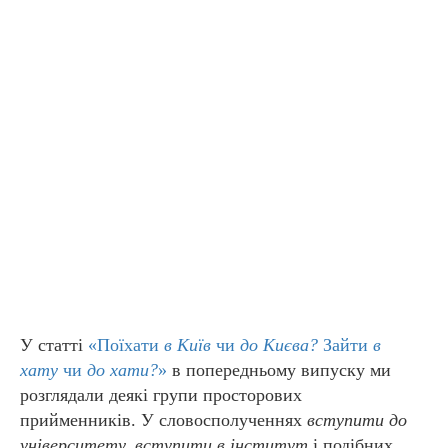
У статті
«Поїхати
в Київ
чи
до Києва?
Зайти
в
хату
чи
до хати?
»
в попередньому випуску ми
розглядали деякі групи просторових
прийменників. У словосполученнях
вступити до
університету, вступити в інститут
і подібних