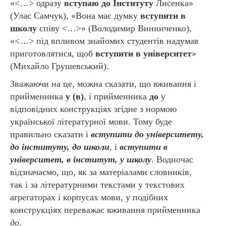
«<…> одразу
вступаю до Інституту
Лисенка»
(Улас Самчук), «Вона має думку
вступити в
школу
співу <…>» (Володимир Винниченко),
«<…> під впливом знайомих студентів надумав
приготовлятися, щоб
вступити в університет
»
(Михайло Грушевський).
Зважаючи на це, можна сказати, що вживання і
прийменника
у (в)
, і прийменника
до
у
відповідних конструкціях згідне з нормою
української літературної мови. Тому буде
правильно сказати і
вступити до університету,
до інституту, до школи
, і
вступити в
університет, в інститут, у школу
. Водночас
відзначаємо, що, як за матеріалами словників,
так і за літературними текстами у текстових
агрегаторах і корпусах мови, у подібних
конструкціях переважає вживання прийменника
до
.