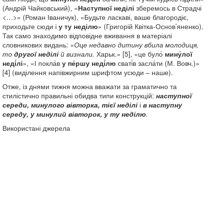
(Андрій Чайковський), «
Наступної неділі
зберемось в Страдчі
<…>» (Роман Іваничук), «Будьте ласкаві, ваше благородіє,
приходьте сюди і
у ту неділю
» (Григорій Квітка-Основ’яненко).
Так само знаходимо відповідне вживання в матеріалі
словникових видань: «
Оце недавно дитину вбила молодиця,
то
другої неділі
й визнали.
Харьк.» [5], «це було́
мину́лої
неді́лі
», «І покла́в
у пе́ршу неді́лю
сваті́в засла́ти (М. Вовч.)»
[4] (виділення напівжирним шрифтом усюди – наше).
Отже, із днями тижня можна вважати за граматично та
стилістично правильні обидва типи конструкцій:
наступної
середи, минулого вівторка, тієї неділі
і
в наступну
середу, у минулий вівторок, у ту неділю
.
Використані джерела