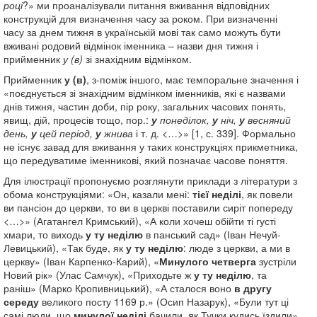
році
?» ми проаналізували питання вживання відповідних
конструкцій для визначення часу за роком. При визначенні
часу за днем тижня в українській мові так само можуть бути
вживані родовий відмінок іменника – назви дня тижня і
прийменник
у (в)
зі знахідним відмінком.
Прийменник
у (в)
, з-поміж іншого, має темпоральне значення і
«поєднується зі знахідним відмінком іменників, які є назвами
днів тижня, частин доби, пір року, загальних часових понять,
явищ, дій, процесів тощо, пор.:
у
понеділок,
у
ніч,
у
весняний
день,
у
цей період,
у
жнива
і т. д. <…>» [1, с. 339]. Формально
не існує завад для вживання у таких конструкціях прикметника,
що передуватиме іменникові, який позначає часове поняття.
Для ілюстрації пропонуємо розглянути приклади з літератури з
обома конструкціями: «Он, казали мені:
тієї неділі
, як повели
ви пансіон до церкви, то ви в церкві поставили сиріт попереду
<…>» (Агатангел Кримський), «А коли хочеш обійти ті густі
хмари, то виходь
у ту неділю
в панський сад» (Іван Нечуй-
Левицький), «Так буде, як
у ту неділю
: люде з церкви, а ми в
церкву» (Іван Карпенко-Карий), «
Минулого четверга
зустріли
Новий рік» (Улас Самчук), «Приходьте ж
у ту неділю
, та
раніш» (Марко Кропивницький), «А сталося воно
в другу
середу
великого посту 1169 р.» (Осип Назарук), «Були тут ці
самі люди, що
минулої неділі
бачили, як Тучки кудись їздили»