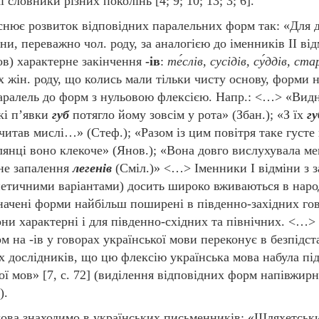
кі словники різних поколінь [4; 9; 10; 13; 3; 6].
яснює розвиток відповідних паралельних форм так: «Для 
іни, переважно чол. роду, за аналогією до іменників II ві
ов) характерне закінчення
-ів
:
те́слів, сусідів, су́ддів, ст
 жін. роду, що колись мали тільки чисту основу, форми н
аралель до форм з нульовою флексією. Напр.: <…> «Видн
кі п’явки
губ
потягло йому зовсім у рота» (Збан.); «З їх
гу
ичитав мислі…» (Стеф.); «Разом із цим повітря таке густе 
лянці воно клекоче» (Янов.); «Вона довго вислухувала ме
ене запалення
легенів
(Сміл.)» <…> Іменники І відміни з 
онетичними варіантами) досить широко вживаються в нар
значені форми найбільш поширені в південно-західних гов
ни характерні і для південно-східних та північних. <…>
 на -ів у говорах української мови переконує в безпідст
х дослідників, що цю флексію українська мова набула пі
кої мов» [7, с. 72] (виділення відповідних форм напівжир
).
ова знаходимо в українських письменників: «Шляхетськ