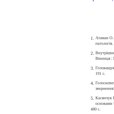
Атаман О. В
патологія. 
Внутрішня 
Вінниця : 
Головащук 
191 с.
Голоскеви
звернення:
Касянчук В
основами 
480 с.