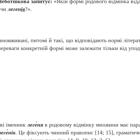
Чеботнікова запитує:
«Якій формі родового відмінка від
чи
леген
ів
?».
новживані, питомі й такі, що відповідають нормі літера
переваги конкретній формі може залежати тільки від упо
ові іменник
леге́ня
в родовому відмінку множини має пар
леге́нів
. Це фіксують чинний правопис [14; 15], граматич