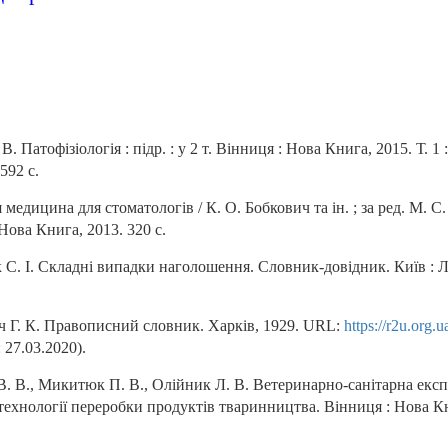
. Патофізіологія : підр. : у 2 т. Вінниця : Нова Книга, 2015. Т. 1 
592 с.
медицина для стоматологів / К. О. Бобкович та ін. ; за ред. М. С.
Нова Книга, 2013. 320 с.
С. І. Складні випадки наголошення. Словник-довідник. Київ : Л
ч Г. К. Правописний словник. Харків, 1929. URL:
https://r2u.org.u
 27.03.2020).
. В., Микитюк П. В., Олійник Л. В. Ветеринарно-санітарна експ
технології переробки продуктів тваринництва. Вінниця : Нова Кн