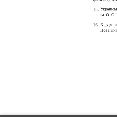
Українсь
ім. О. О.
Хірургіч
Нова Книг