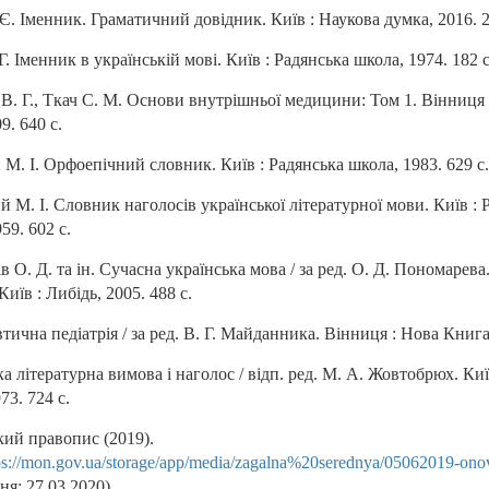
Є. Іменник. Граматичний довідник. Київ : Наукова думка, 2016. 2
 Г. Іменник в українській мові. Київ : Радянська школа, 1974. 182 с
В. Г., Ткач С. М. Основи внутрішньої медицини: Том 1. Вінниця 
9. 640 с.
М. І. Орфоепічний словник. Київ : Радянська школа, 1983. 629 с.
 М. І. Словник наголосів української літературної мови. Київ : 
59. 602 с.
 О. Д. та ін. Сучасна українська мова / за ред. О. Д. Пономарева.
Київ : Либідь, 2005. 488 с.
ична педіатрія / за ред. В. Г. Майданника. Вінниця : Нова Книга,
а літературна вимова і наголос / відп. ред. М. А. Жовтобрюх. Киї
73. 724 с.
кий правопис (2019).
ps://mon.gov.ua/storage/app/media/zagalna%20serednya/05062019-onov
ня: 27.03.2020).