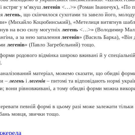
 і встряг у м’якуш
легенів
<…>» (Роман Іваничук), «По п
ня
легень
, що скінчилося сухотами та завело його, молод
ли» (Михайло Коцюбинський), «Метелиця витягнув шабл
кнув на всю силу могутніх
легень
<…>» (Володимир Мал
ангіна, а за нею запалення
легенів
» (Василь Барка), «Він
ами
легенів
» (Павло Загребельний) тощо.
форми родового відмінка широко вживані й у спеціальній
].
аналізований матеріал, можемо сказати, що обидві форм
ни –
легень
і
легенів
– питомі та відповідають нормі украї
ви; вони рівновживані, а тому обидві форми можна викор
ереваги певній формі в цьому разі може залежати тільки 
бань мовця, звички тощо.
джерела