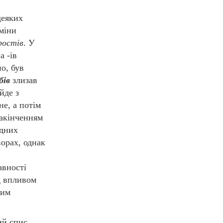
деяких
дміни
аростів
. У
а -ів
о, був
бів
злизав
йде з
не, а потім
закінченням
одних
орах, однак
авності
д впливом
ним
ий спис