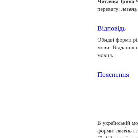
Читачка Ірина 
перевагу:
леген
ь
Відповідь
Обидві форми рів
мови. Віддання 
мовця.
Пояснення
В українській м
форми:
леге́нь
і