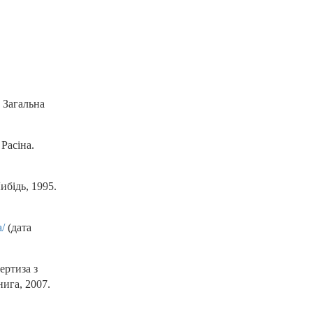
: Загальна
 Расіна.
ибідь, 1995.
a/
(дата
ертиза з
ига, 2007.