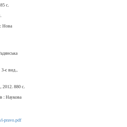
85 с.
.
: Нова
Радянська
 3-є вид.,
 2012. 880 с.
в : Наукова
l-pravo.pdf