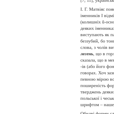
[7; 11], українсь
І. Г. Матвіяс по
іменників I відм
(колишніх ǔ-осн
деяких іменниках
виступають як п
беззубий, бо тон
слова, з чолів в
легень
, що в гор
сказала, що в м
-ів (або його ф
говорах. Хоч за
певною мірою во
поширеність форм
тверджень деяки
польської і чесь
шрифтом – наше
Обидві форми сл