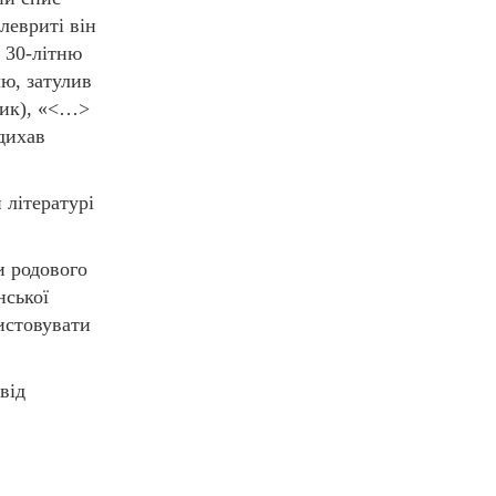
левриті він
у 30-літню
ю, затулив
ик), «<…>
 дихав
 літературі
и родового
нської
истовувати
від