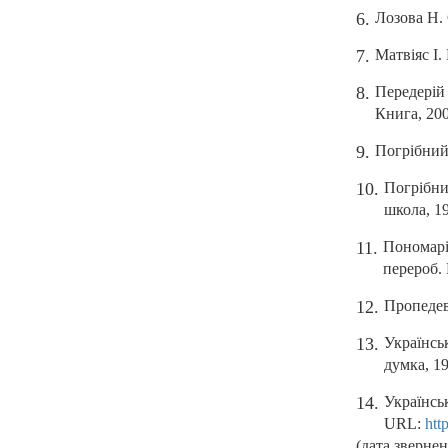
Лозова Н. 
Матвіяс І.
Передерій 
Книга, 200
Погрібний 
Погрібний
школа, 19
Пономарів
перероб. 
Пропедевт
Українськ
думка, 19
Українсь
URL:
htt
(дата звернен