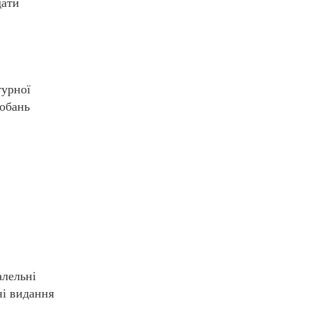
дати
турної
добань
алельні
ні видання