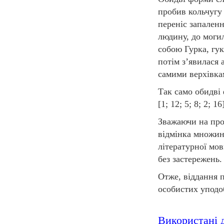
пробив кольчугу
переніс запален
людину, до моги
собою Гурка, гу
потім з’явилася 
самими верхівк
Так само обидві 
[1; 12; 5; 8; 2; 16
Зважаючи на про
відмінка множи
літературної мо
без застережень.
Отже, віддання п
особистих уподо
Використані 