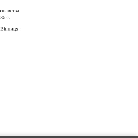
ознавства
86 с.
 Вінниця :