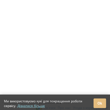
Ми використовуємо кукі для покращення роботи
Авторське право (c),
Kyiv Dictionary
, 2020.
Ok
сервісу.
Дізнатися більше
Зв’язок
Про нас
Угода з користувачем