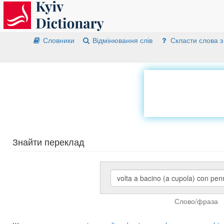
Словники
Відмінювання слів
Скласти слова з
Знайти переклад
Слово/фраза