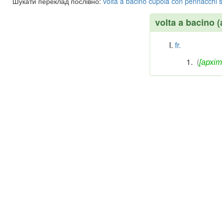
Шукати переклад послівно:
volta
a
bacino
cupola
con
pennacchi
s
volta a bacino 
fr.
(
[архіт