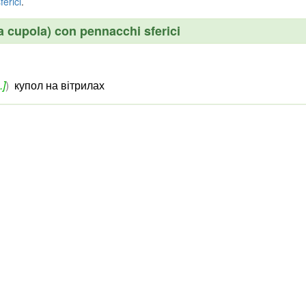
ferici
.
(a cupola) con pennacchi sferici
.]
)
купол на вітрилах