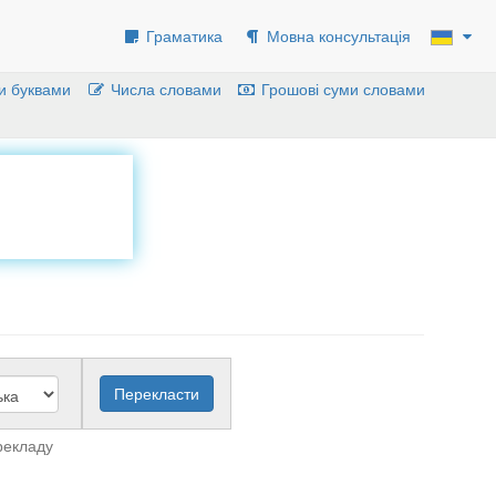
Граматика
Мовна консультація
и буквами
Числа словами
Грошові суми словами
рекладу