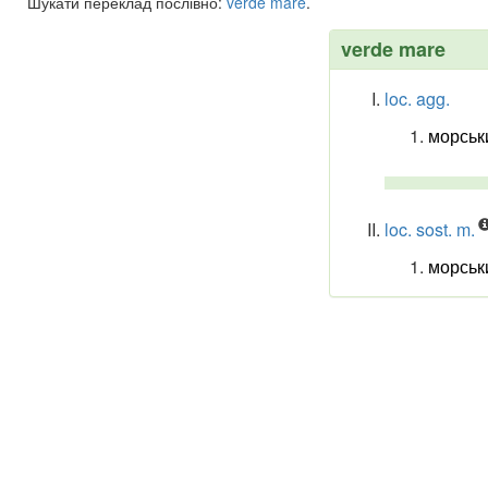
Шукати переклад послівно:
verde
mare
.
verde mare
loc. agg.
морськ
loc. sost. m.
морськ