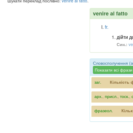
Шукати переклад послівно:
venire
al
fatto
.
venire al fatto
fr.
дійти д
Син.:
ve
Словосполучення (зво
Показати всі фрази
заг.
Кількість 
арх.
,
присл.
,
тоск.
,
фразеол.
Кільк