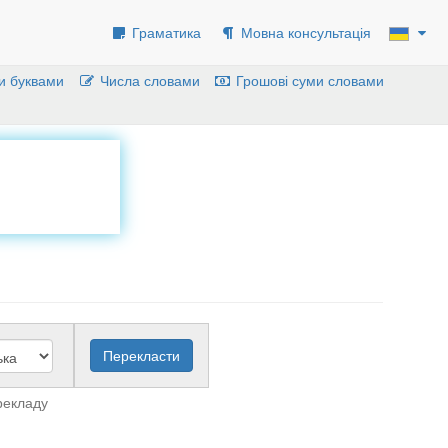
Граматика
Мовна консультація
и буквами
Числа словами
Грошові суми словами
рекладу