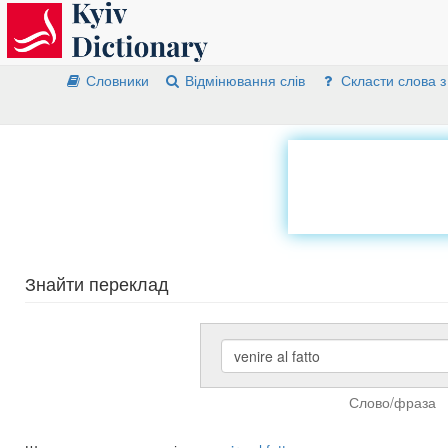
Словники
Відмінювання слів
Скласти слова з
Знайти переклад
Слово/фраза