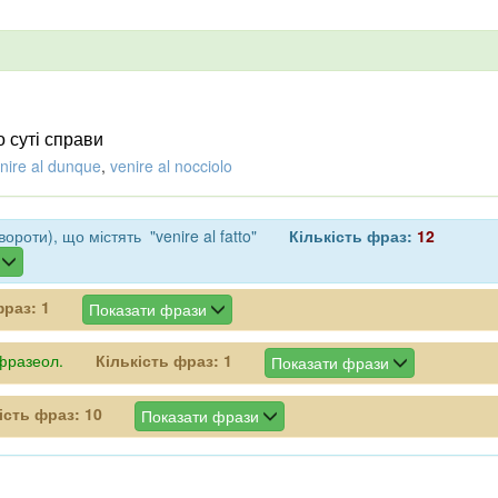
о суті справи
nire al dunque
,
venire al nocciolo
роти), що містять "venire al fatto"
Кількість фраз:
12
фраз:
1
Показати фрази
фразеол.
Кількість фраз:
1
Показати фрази
ість фраз:
10
Показати фрази