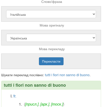
Слово/фраза
Мова оригіналу
Мова перекладу
Шукати переклад послівно:
tutti
i
fiori
non
sanno
di
buono
.
tutti i fiori non sanno di buono
fr.
(
[присл.]
,
[арх.]
,
[тоск.]
)