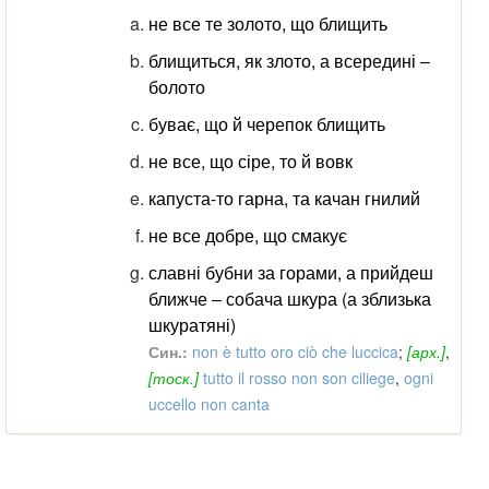
не все те золото, що блищить
блищиться, як злото, а всередині ‒
болото
буває, що й черепок блищить
не все, що сіре, то й вовк
капуста-то гарна, та качан гнилий
не все добре, що смакує
славні бубни за горами, а прийдеш
ближче ‒ собача шкура (а зблизька
шкуратяні)
Син.:
non è tutto oro ciò che luccica
;
[арх.]
,
[тоск.]
tutto il rosso non son ciliege
,
ogni
uccello non canta