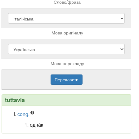
Слово/фраза
Мова оригіналу
Мова перекладу
tuttavia
cong.
одна́к