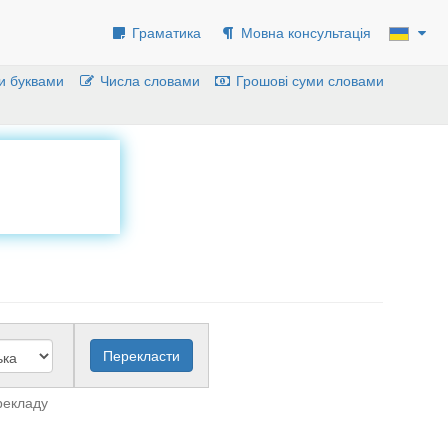
Граматика
Мовна консультація
и буквами
Числа словами
Грошові суми словами
рекладу