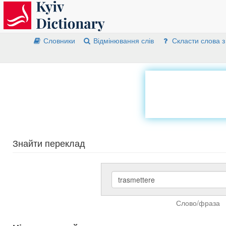
Словники
Відмінювання слів
Скласти слова з
Знайти переклад
Слово/фраза