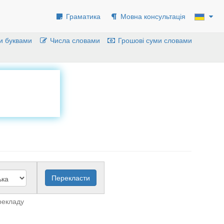
Граматика
Мовна консультація
и буквами
Числа словами
Грошові суми словами
рекладу