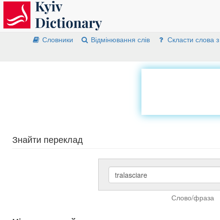
Словники
Відмінювання слів
Скласти слова з
Знайти переклад
Слово/фраза