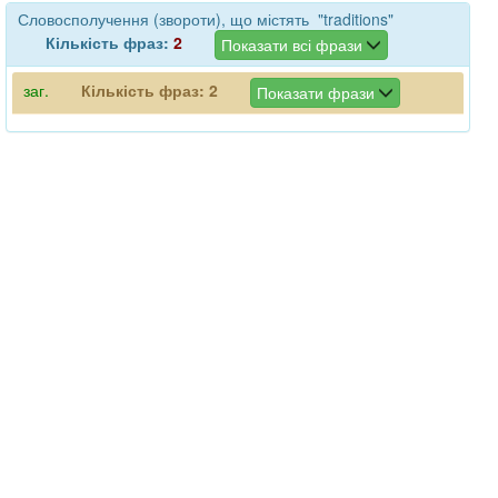
Словосполучення (звороти), що містять "traditions"
Кількість фраз:
2
Показати всі фрази
заг.
Кількість фраз:
2
Показати фрази