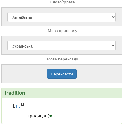
Слово/фраза
Мова оригіналу
Мова перекладу
tradition
n.
тради́ція (
ж.
)