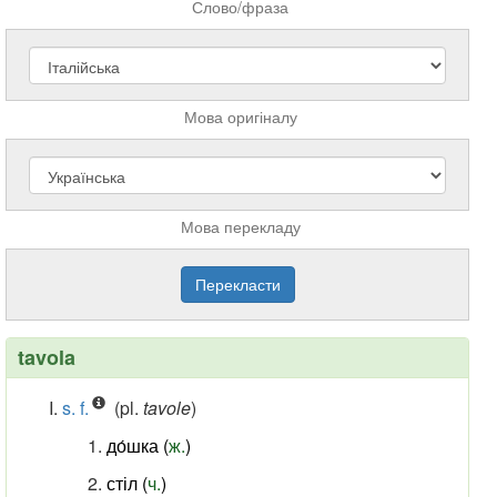
Слово/фраза
Мова оригіналу
Мова перекладу
tavola
s. f.
(pl.
tavole
)
до́шка (
ж.
)
стіл (
ч.
)