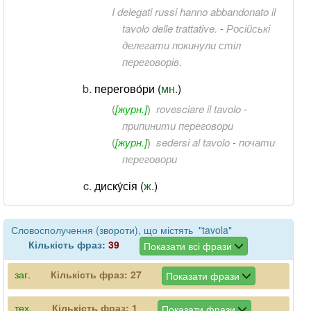
I delegati russi hanno abbandonato il
tavolo delle trattative.
-
Російські
делегати покинули стіл
переговорів.
перегово́ри (
мн.
)
(
[журн.]
)
rovesciare il tavolo
-
припинити переговори
(
[журн.]
)
sedersi al tavolo
-
почати
переговори
диску́сія (
ж.
)
Словосполучення (звороти), що містять "tavola"
Кількість фраз:
39
Показати всі фрази
заг.
Кількість фраз:
27
Показати фрази
тех.
Кількість фраз:
1
Показати фрази