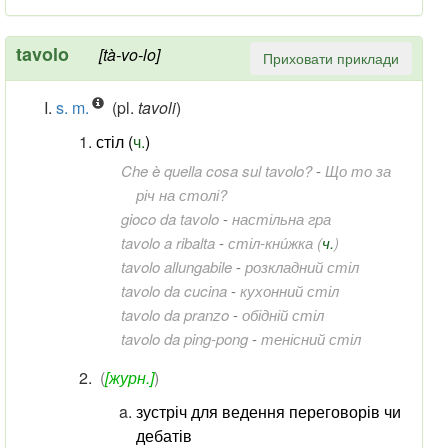
tavolo
[tà-vo-lo]
Приховати приклади
s. m.
(pl.
tavoli
)
стіл (
ч.
)
Che è quella cosa sul tavolo?
-
Що то за
річ на столі?
gioco da tavolo
-
настільна гра
tavolo a ribalta
-
стіл-кни́жка (
ч.
)
tavolo allungabile
-
розкладний стіл
tavolo da cucina
-
кухонний стіл
tavolo da pranzo
-
обідній стіл
tavolo da ping-pong
-
тенісний стіл
(
[журн.]
)
зустріч для ведення переговорів чи
дебатів