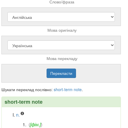
Слово/фраза
Мова оригіналу
Мова перекладу
Шукати переклад послівно:
short-term
note
.
short-term note
n.
(
[фін.]
)